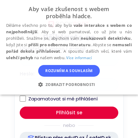
Přeskočit
Aby vaše zkušenost s webem
na
proběhla hladce.
obsah
Děláme všechno pro to, aby byla
vaše interakce s webem co
nejpohodlnější
. Aby si web pamatoval, co už jste u nás
Přihlaste se
prohlíželi. Snažíme se, abychom vám
neukazovali detektivku
,
když jste si
přišli pro odbornou literaturu
. Abyste se
nemuseli
Uživatelské jméno / e-mail
pořád dokola přihlašovat
. A spoustu dalších věcí, které vám
ulehčí pohyb
na našem webu.
Více informací
ROZUMÍM A SOUHLASÍM
Heslo
ZOBRAZIT PODROBNOSTI
NEZBYTNÉ
ANALYTICKÉ
Zapamatovat si mé přihlášení
MARKETINGOVÉ
FUNKČNÍ
nebo
NEZAŘAZENÉ SOUBORY
Přístup přes eduID.cz / safeID.sk