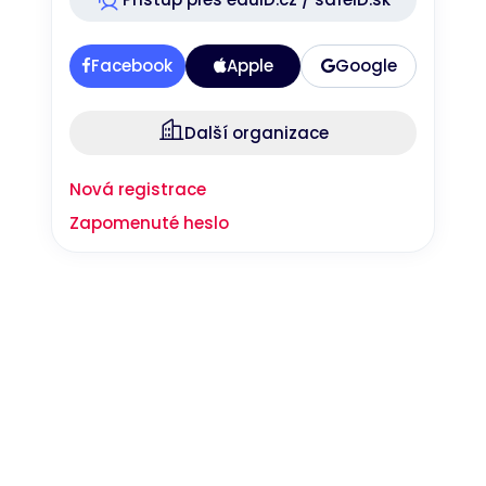
Nezbytné
Analytické
Marketingové
Funkční
Facebook
Apple
Google
Nezařazené soubory
Nezbytně nutné soubory cookie umožňují základní funkce webových
Další organizace
stránek, jako je přihlášení uživatele a správa účtu. Webové stránky nelze
bez nezbytně nutných souborů cookie správně používat.
Nová registrace
Provider
/
Název
Vyprší
Popis
Doména
Zapomenuté heslo
__RequestVerificationToken
Zavřením
Toto je cookie
Microsoft
prohlížeče
proti padělání
Corporation
nastavená
www.bookport.cz
webovými
aplikacemi
vytvořenými
pomocí
technologií
ASP.NET MVC.
Je navržen
tak, aby
zastavil
neoprávněné
zveřejňování
obsahu na
web, známý
Google Privacy Policy
jako Cross-