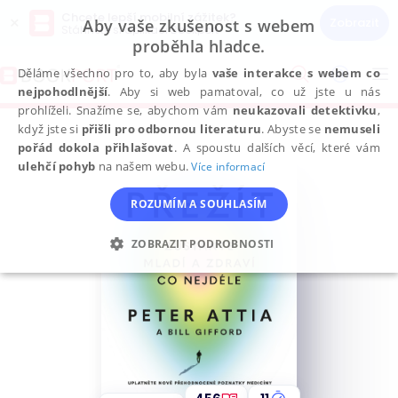
Chcete lepší mobilní zážitek?
×
Zobrazit
Aby vaše zkušenost s webem
Stáhněte si aplikaci Bookport
proběhla hladce.
Přeskočit
na
Děláme všechno pro to, aby byla
vaše interakce s webem co
To
obsah
nejpohodlnější
. Aby si web pamatoval, co už jste u nás
na
prohlíželi. Snažíme se, abychom vám
neukazovali detektivku
,
když jste si
přišli pro odbornou literaturu
. Abyste se
nemuseli
pořád dokola přihlašovat
. A spoustu dalších věcí, které vám
ulehčí pohyb
na našem webu.
Více informací
ROZUMÍM A SOUHLASÍM
ZOBRAZIT PODROBNOSTI
NEZBYTNÉ
ANALYTICKÉ
MARKETINGOVÉ
FUNKČNÍ
NEZAŘAZENÉ SOUBORY