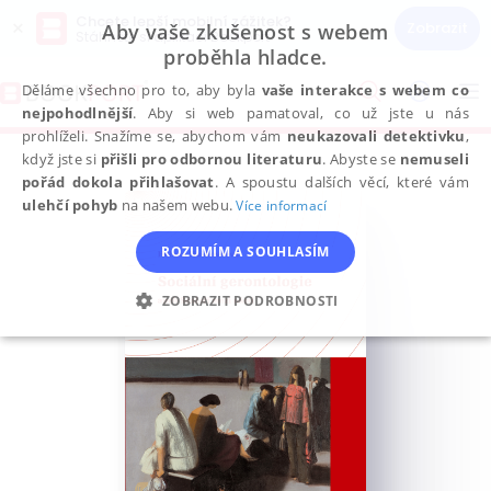
Chcete lepší mobilní zážitek?
×
Zobrazit
Aby vaše zkušenost s webem
Stáhněte si aplikaci Bookport
proběhla hladce.
Přeskočit
na
Děláme všechno pro to, aby byla
vaše interakce s webem co
To
obsah
nejpohodlnější
. Aby si web pamatoval, co už jste u nás
na
prohlíželi. Snažíme se, abychom vám
neukazovali detektivku
,
když jste si
přišli pro odbornou literaturu
. Abyste se
nemuseli
pořád dokola přihlašovat
. A spoustu dalších věcí, které vám
ulehčí pohyb
na našem webu.
Více informací
ROZUMÍM A SOUHLASÍM
ZOBRAZIT PODROBNOSTI
NEZBYTNÉ
ANALYTICKÉ
MARKETINGOVÉ
FUNKČNÍ
NEZAŘAZENÉ SOUBORY