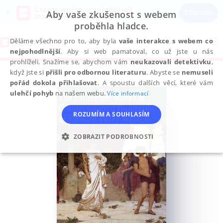
Chcete lepší mobilní zážitek?
×
Zobrazit
Aby vaše zkušenost s webem
Stáhněte si aplikaci Bookport
proběhla hladce.
Přeskočit
na
Děláme všechno pro to, aby byla
vaše interakce s webem co
To
obsah
nejpohodlnější
. Aby si web pamatoval, co už jste u nás
na
prohlíželi. Snažíme se, abychom vám
neukazovali detektivku
,
když jste si
přišli pro odbornou literaturu
. Abyste se
nemuseli
pořád dokola přihlašovat
. A spoustu dalších věcí, které vám
ulehčí pohyb
na našem webu.
Více informací
ROZUMÍM A SOUHLASÍM
ZOBRAZIT PODROBNOSTI
NEZBYTNÉ
ANALYTICKÉ
MARKETINGOVÉ
FUNKČNÍ
NEZAŘAZENÉ SOUBORY