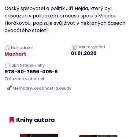
Site Request
Český spisovatel a politik Jiří Hejda, který byl
Forgery.
Neobsahuje
odsouzen v politickém procesu spolu s Miladou
žádné
informace o
Horákovou, popisuje svůj život v neklidných časech
uživateli a je
dvacátého století.
zničen při
zavření
prohlížeče.
Datum vydání
li_gc
1 rok 11
Používá se k
Nakladatel
LinkedIn
měsíců
ukládání
Corporation
01.01.2020
Machart
souhlasu
.linkedin.com
hostů s
použitím
ISBN tištěné knihy
cookies pro
978-80-7656-005-5
jiné než
podstatné
Zařazeno v oborech
účely
Memoáry, osobnosti a osudy
AnalyticsSyncHistory
4 týdny 2
Používá se k
LinkedIn
dny
ukládání
Corporation
informací o
.linkedin.com
čase, kdy
proběhla
synchronizace
se souborem
Knihy autora
lms_analytics
cookie pro
uživatele v
určených
zemích