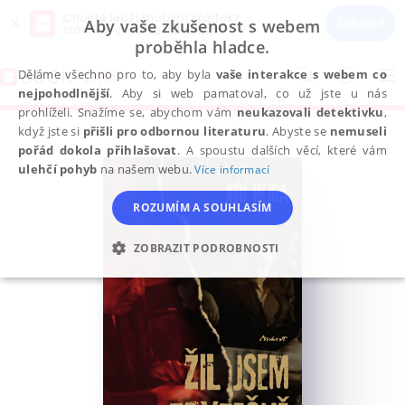
Chcete lepší mobilní zážitek?
×
Zobrazit
Aby vaše zkušenost s webem
Stáhněte si aplikaci Bookport
proběhla hladce.
Přeskočit
na
Děláme všechno pro to, aby byla
vaše interakce s webem co
To
obsah
nejpohodlnější
. Aby si web pamatoval, co už jste u nás
na
prohlíželi. Snažíme se, abychom vám
neukazovali detektivku
,
když jste si
přišli pro odbornou literaturu
. Abyste se
nemuseli
pořád dokola přihlašovat
. A spoustu dalších věcí, které vám
ulehčí pohyb
na našem webu.
Více informací
ROZUMÍM A SOUHLASÍM
ZOBRAZIT PODROBNOSTI
NEZBYTNÉ
ANALYTICKÉ
MARKETINGOVÉ
FUNKČNÍ
NEZAŘAZENÉ SOUBORY