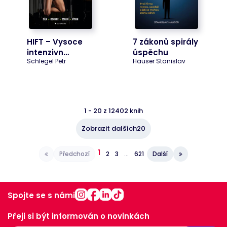
HIFT – Vysoce
7 zákonů spirály
intenzivn…
úspěchu
Schlegel Petr
Häuser Stanislav
1
-
20
z
12402
knih
Zobrazit dalších
20
1
Předchozí
2
3
…
621
Další
Spojte se s námi
Přeji si být informován o novinkách