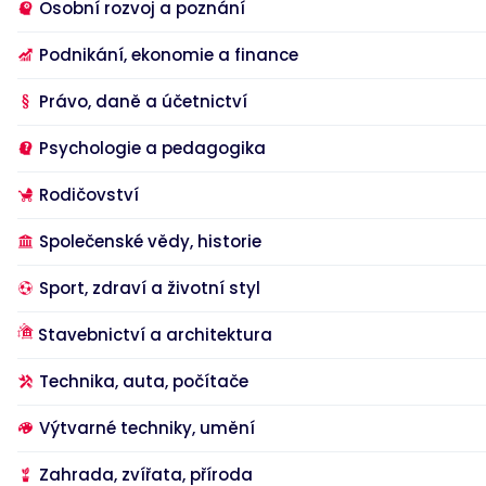
Osobní rozvoj a poznání
Podnikání, ekonomie a finance
Nezbytné
Analytické
Marketingové
Funkční
Nezařazené soubory
Právo, daně a účetnictví
Nezbytně nutné soubory cookie umožňují základní funkce webových
stránek, jako je přihlášení uživatele a správa účtu. Webové stránky nelze
Psychologie a pedagogika
bez nezbytně nutných souborů cookie správně používat.
Rodičovství
Provider
/
Název
Vyprší
Popis
Doména
Společenské vědy, historie
__RequestVerificationToken
Zavřením
Toto je cookie
Microsoft
prohlížeče
proti padělání
Corporation
nastavená
www.bookport.cz
Sport, zdraví a životní styl
webovými
aplikacemi
vytvořenými
Stavebnictví a architektura
pomocí
technologií
ASP.NET MVC.
Je navržen
Technika, auta, počítače
tak, aby
zastavil
neoprávněné
Výtvarné techniky, umění
zveřejňování
obsahu na
web, známý
Zahrada, zvířata, příroda
Google Privacy Policy
jako Cross-