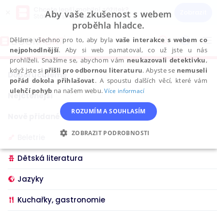
Chcete lepší mobilní zážitek?
×
Zobrazit
Aby vaše zkušenost s webem
Stáhněte si aplikaci Bookport
proběhla hladce.
Přeskočit
na
Děláme všechno pro to, aby byla
vaše interakce s webem co
To
obsah
nejpohodlnější
. Aby si web pamatoval, co už jste u nás
na
prohlíželi. Snažíme se, abychom vám
neukazovali detektivku
,
když jste si
přišli pro odbornou literaturu
. Abyste se
nemuseli
Doporučujeme
pořád dokola přihlašovat
. A spoustu dalších věcí, které vám
ulehčí pohyb
na našem webu.
Více informací
Nejčtenější
ROZUMÍM A SOUHLASÍM
Nově přidané
ZOBRAZIT PODROBNOSTI
Beletrie
NEZBYTNÉ
ANALYTICKÉ
Dětská literatura
MARKETINGOVÉ
FUNKČNÍ
Jazyky
NEZAŘAZENÉ SOUBORY
Kuchařky, gastronomie