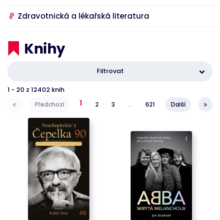
Site Request
Forgery.
Zdravotnická a lékařská literatura
Neobsahuje
žádné
informace o
uživateli a je
Knihy
zničen při
zavření
prohlížeče.
Filtrovat
li_gc
1 rok 11
Používá se k
LinkedIn
měsíců
ukládání
Corporation
1
-
20
z
12402
knih
souhlasu
.linkedin.com
hostů s
1
použitím
Předchozí
2
3
…
621
Další
cookies pro
jiné než
podstatné
účely
AnalyticsSyncHistory
4 týdny 2
Používá se k
LinkedIn
dny
ukládání
Corporation
informací o
.linkedin.com
čase, kdy
proběhla
synchronizace
se souborem
lms_analytics
cookie pro
uživatele v
určených
zemích