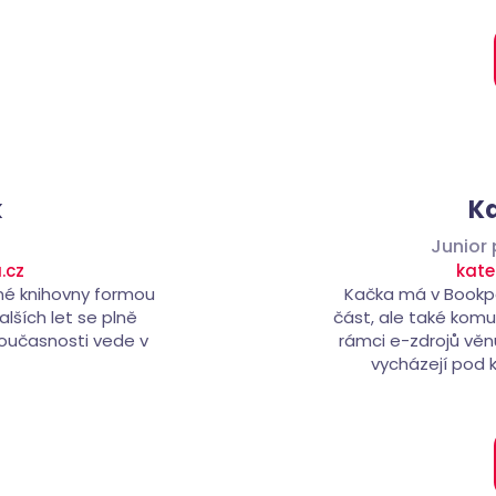
k
Ka
Junior
.cz
kate
pné knihovny formou
Kačka má v Bookpo
lších let se plně
část, ale také komu
 současnosti vede v
rámci e-zdrojů věnu
vycházejí pod 