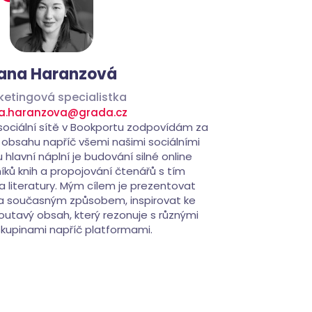
ana Haranzová
ketingová specialistka
a.haranzova@grada.cz
 sociální sítě v Bookportu zodpovídám za
 obsahu napříč všemi našimi sociálními
hlavní náplní je budování silné online
íků knih a propojování čtenářů s tím
a literatury. Mým cílem je prezentovat
 a současným způsobem, inspirovat ke
outavý obsah, který rezonuje s různými
skupinami napříč platformami.