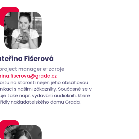
teřina Fišerová
 project manager e-zdroje
rina.fiserova@grada.cz
rtu na starosti nejen jeho obsahovou
nikaci s našimi zákazníky. Současně se v
je také např. vydávání audioknih, které
křídly nakladatelského domu Grada.