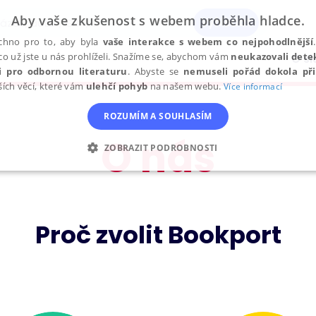
Aby vaše zkušenost s webem proběhla hladce.
chno pro to, aby byla
vaše interakce s webem co nejpohodlnější
co už jste u nás prohlíželi. Snažíme se, abychom vám
neukazovali dete
O sl
li pro odbornou literaturu
. Abyste se
nemuseli pořád dokola při
ších věcí, které vám
ulehčí pohyb
na našem webu.
Více informací
ROZUMÍM A SOUHLASÍM
O nás
ZOBRAZIT PODROBNOSTI
ANALYTICKÉ
MARKETINGOVÉ
FUNKČNÍ
N
Proč zvolit Bookport
Nezbytné
Analytické
Marketingové
Funkční
Nezařazené soubory
h stránek, jako je přihlášení uživatele a správa účtu. Webové stránky nelze bez nez
Popis