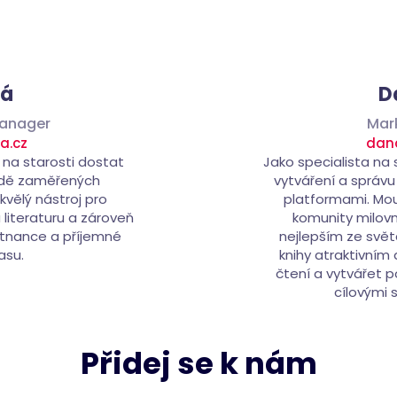
vá
D
Manager
Mar
a.cz
dan
 na starosti dostat
Jako specialista na
odě zaměřených
vytváření a správu
kvělý nástroj pro
platformami. Mou 
literaturu a zároveň
komunity milovn
stnance a příjemné
nejlepším ze svět
asu.
knihy atraktivním
čtení a vytvářet p
cílovými 
Přidej se k nám