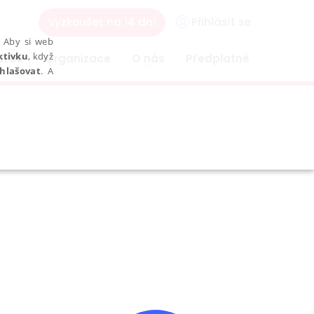
Vyzkoušet na 14 dní
Přihlásit se
. Aby si web
ktivku
, když
užbě
Organizace
O nás
Předplatné
hlašovat
. A
EZAŘAZENÉ SOUBORY
bytně nutných souborů cookie správně používat.