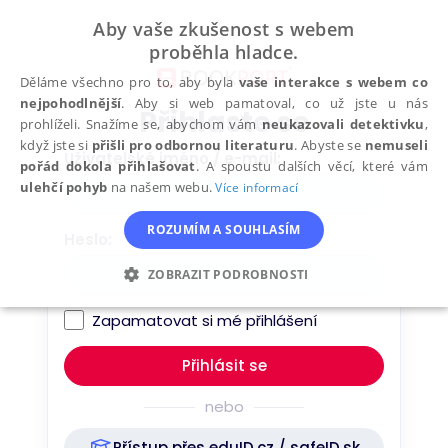
Přeskočit
Aby vaše zkušenost s webem
na
proběhla hladce.
obsah
Děláme všechno pro to, aby byla
vaše interakce s webem co
nejpohodlnější
. Aby si web pamatoval, co už jste u nás
Přihlaste se
prohlíželi. Snažíme se, abychom vám
neukazovali detektivku
,
když jste si
přišli pro odbornou literaturu
. Abyste se
nemuseli
Uživatelské jméno / e-mail
pořád dokola přihlašovat
. A spoustu dalších věcí, které vám
ulehčí pohyb
na našem webu.
Více informací
ROZUMÍM A SOUHLASÍM
Heslo
ZOBRAZIT PODROBNOSTI
NEZBYTNÉ
ANALYTICKÉ
Zapamatovat si mé přihlášení
MARKETINGOVÉ
FUNKČNÍ
nebo
NEZAŘAZENÉ SOUBORY
Přístup přes eduID.cz / safeID.sk