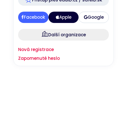
Nezbytné
Analytické
Marketingové
Funkční
Facebook
Apple
Google
Nezařazené soubory
Nezbytně nutné soubory cookie umožňují základní funkce webových
Další organizace
stránek, jako je přihlášení uživatele a správa účtu. Webové stránky nelze
bez nezbytně nutných souborů cookie správně používat.
Nová registrace
Provider
/
Název
Vyprší
Popis
Doména
Zapomenuté heslo
__RequestVerificationToken
Zavřením
Toto je cookie
Microsoft
prohlížeče
proti padělání
Corporation
nastavená
www.bookport.cz
webovými
aplikacemi
vytvořenými
pomocí
technologií
ASP.NET MVC.
Je navržen
tak, aby
zastavil
neoprávněné
zveřejňování
obsahu na
web, známý
Google Privacy Policy
jako Cross-