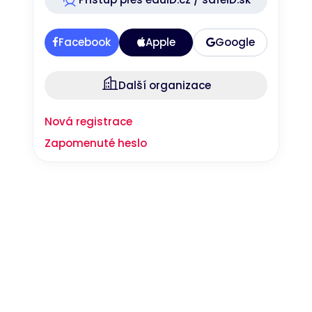
Nezbytné
Analytické
Marketingové
Funkční
Facebook
Apple
Google
Nezařazené soubory
Nezbytně nutné soubory cookie umožňují základní funkce webových
Další organizace
stránek, jako je přihlášení uživatele a správa účtu. Webové stránky nelze
bez nezbytně nutných souborů cookie správně používat.
Nová registrace
Provider
/
Název
Vyprší
Popis
Doména
Zapomenuté heslo
__RequestVerificationToken
Zavřením
Toto je cookie
Microsoft
prohlížeče
proti padělání
Corporation
nastavená
www.bookport.cz
webovými
aplikacemi
vytvořenými
pomocí
technologií
ASP.NET MVC.
Je navržen
tak, aby
zastavil
neoprávněné
zveřejňování
obsahu na
web, známý
Google Privacy Policy
jako Cross-