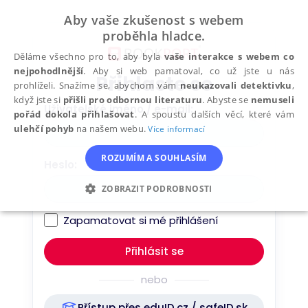
Přeskočit
Aby vaše zkušenost s webem
na
proběhla hladce.
obsah
Děláme všechno pro to, aby byla
vaše interakce s webem co
nejpohodlnější
. Aby si web pamatoval, co už jste u nás
Přihlaste se
prohlíželi. Snažíme se, abychom vám
neukazovali detektivku
,
když jste si
přišli pro odbornou literaturu
. Abyste se
nemuseli
Uživatelské jméno / e-mail
pořád dokola přihlašovat
. A spoustu dalších věcí, které vám
ulehčí pohyb
na našem webu.
Více informací
ROZUMÍM A SOUHLASÍM
Heslo
ZOBRAZIT PODROBNOSTI
NEZBYTNÉ
ANALYTICKÉ
Zapamatovat si mé přihlášení
MARKETINGOVÉ
FUNKČNÍ
nebo
NEZAŘAZENÉ SOUBORY
Přístup přes eduID.cz / safeID.sk