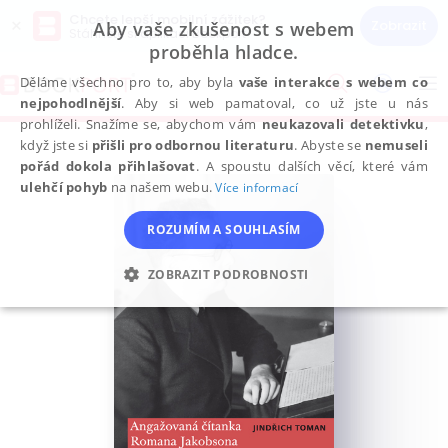
Chcete lepší mobilní zážitek?
×
Zobrazit
Aby vaše zkušenost s webem
Stáhněte si aplikaci Bookport
proběhla hladce.
Přeskočit
na
Děláme všechno pro to, aby byla
vaše interakce s webem co
To
obsah
nejpohodlnější
. Aby si web pamatoval, co už jste u nás
na
prohlíželi. Snažíme se, abychom vám
neukazovali detektivku
,
když jste si
přišli pro odbornou literaturu
. Abyste se
nemuseli
pořád dokola přihlašovat
. A spoustu dalších věcí, které vám
ulehčí pohyb
na našem webu.
Více informací
ROZUMÍM A SOUHLASÍM
ZOBRAZIT PODROBNOSTI
NEZBYTNÉ
ANALYTICKÉ
MARKETINGOVÉ
FUNKČNÍ
NEZAŘAZENÉ SOUBORY