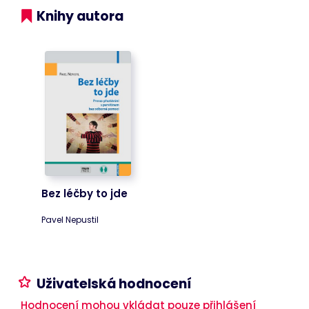
Knihy autora
Cart
www.bookport.cz
Zavřením
Tento soubor
prohlížeče
cookie
obecně
poskytuje
Shopify a
používá se ve
spojení s
nákupním
košíkem.
ASP.NET_SessionId
Zavřením
Tento soubor
Microsoft
prohlížeče
cookie
Corporation
nastavuje
www.bookport.cz
společnost
Doubleclick a
provádí
informace o
tom, jak
Bez léčby to jde
koncový
uživatel
používá
Pavel Nepustil
webové
stránky a
jakoukoli
reklamu,
kterou
koncový
Uživatelská hodnocení
uživatel mohl
vidět před
návštěvou
Hodnocení mohou vkládat pouze přihlášení