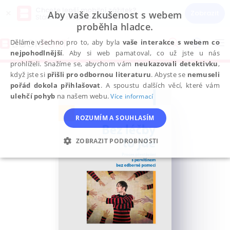
Chcete lepší mobilní zážitek?
×
Zobrazit
Aby vaše zkušenost s webem
Stáhněte si aplikaci Bookport
proběhla hladce.
Přeskočit
na
Děláme všechno pro to, aby byla
vaše interakce s webem co
To
obsah
nejpohodlnější
. Aby si web pamatoval, co už jste u nás
na
prohlíželi. Snažíme se, abychom vám
neukazovali detektivku
,
když jste si
přišli pro odbornou literaturu
. Abyste se
nemuseli
pořád dokola přihlašovat
. A spoustu dalších věcí, které vám
ulehčí pohyb
na našem webu.
Více informací
ROZUMÍM A SOUHLASÍM
ZOBRAZIT PODROBNOSTI
NEZBYTNÉ
ANALYTICKÉ
MARKETINGOVÉ
FUNKČNÍ
NEZAŘAZENÉ SOUBORY