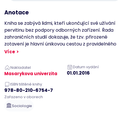
Site Request
Forgery.
Anotace
Neobsahuje
žádné
informace o
Kniha se zabývá lidmi, kteří ukončující své užívání
uživateli a je
zničen při
pervitinu bez podpory odborných zařízení. Řada
zavření
prohlížeče.
zahraničních studií dokazuje, že tzv. přirozené
zotavení je hlavní únikovou cestou z pravidelného
li_gc
1 rok 11
Používá se k
LinkedIn
měsíců
ukládání
Corporation
užívání drog.
Více
souhlasu
.linkedin.com
hostů s
použitím
cookies pro
Datum vydání
Nakladatel
jiné než
01.01.2016
podstatné
Masarykova univerzita
účely
ISBN tištěné knihy
AnalyticsSyncHistory
4 týdny 2
Používá se k
LinkedIn
dny
ukládání
Corporation
978-80-210-6754-7
informací o
.linkedin.com
Zařazeno v oborech
čase, kdy
proběhla
synchronizace
Sociologie
se souborem
lms_analytics
cookie pro
uživatele v
určených
zemích