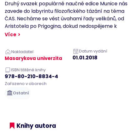
Druhý svazek populárně naučné edice Munice nás
Site Request
Forgery.
zavede do labyrintu filozofického tázání na téma
Neobsahuje
žádné
ČAS. Necháme se vést úvahami řady velikánů, od
informace o
Aristotela po Prigogina, dokud nedospějeme k
uživateli a je
zničen při
nevyhnutelné křižovatce: čas je buď nejdůležitější
Více
zavření
prohlížeče.
element vesmíru, nebo vůbec neexistuje. Autor knihy,
profesor Josef Krob, působí na Katedře filozofie FF
li_gc
1 rok 11
Používá se k
LinkedIn
Datum vydání
Nakladatel
měsíců
ukládání
Corporation
MU a otázkám času, prostoru a smyslu se věnuje
01.01.2018
souhlasu
.linkedin.com
Masarykova univerzita
hostů s
dlouhodobě. Jeho text je opět protkán osobitými
použitím
ISBN tištěné knihy
cookies pro
ilustracemi výtvarnice Nikoly Kalinové.
jiné než
978-80-210-8834-4
podstatné
účely
Zařazeno v oborech
AnalyticsSyncHistory
4 týdny 2
Používá se k
LinkedIn
Ostatní
dny
ukládání
Corporation
informací o
.linkedin.com
čase, kdy
proběhla
synchronizace
se souborem
lms_analytics
Knihy autora
cookie pro
uživatele v
určených
zemích