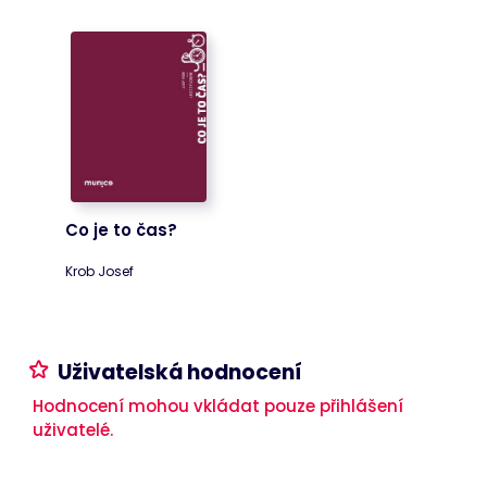
Cart
www.bookport.cz
Zavřením
Tento soubor
prohlížeče
cookie
obecně
poskytuje
Shopify a
používá se ve
spojení s
nákupním
košíkem.
ASP.NET_SessionId
Zavřením
Tento soubor
Microsoft
prohlížeče
cookie
Corporation
nastavuje
www.bookport.cz
Co je to čas?
společnost
Doubleclick a
provádí
Krob Josef
informace o
tom, jak
koncový
uživatel
používá
webové
Uživatelská hodnocení
stránky a
jakoukoli
reklamu,
Hodnocení mohou vkládat pouze přihlášení
kterou
uživatelé.
koncový
uživatel mohl
vidět před
návštěvou