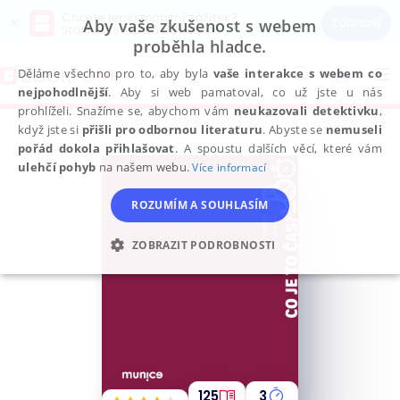
Chcete lepší mobilní zážitek?
×
Zobrazit
Aby vaše zkušenost s webem
Stáhněte si aplikaci Bookport
proběhla hladce.
Přeskočit
na
Děláme všechno pro to, aby byla
vaše interakce s webem co
To
obsah
nejpohodlnější
. Aby si web pamatoval, co už jste u nás
na
prohlíželi. Snažíme se, abychom vám
neukazovali detektivku
,
když jste si
přišli pro odbornou literaturu
. Abyste se
nemuseli
pořád dokola přihlašovat
. A spoustu dalších věcí, které vám
ulehčí pohyb
na našem webu.
Více informací
ROZUMÍM A SOUHLASÍM
ZOBRAZIT PODROBNOSTI
NEZBYTNÉ
ANALYTICKÉ
MARKETINGOVÉ
FUNKČNÍ
NEZAŘAZENÉ SOUBORY
125
3