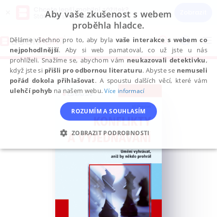
Chcete lepší mobilní zážitek?
×
Zobrazit
Aby vaše zkušenost s webem
Stáhněte si aplikaci Bookport
proběhla hladce.
Přeskočit
na
Děláme všechno pro to, aby byla
vaše interakce s webem co
To
obsah
nejpohodlnější
. Aby si web pamatoval, co už jste u nás
na
prohlíželi. Snažíme se, abychom vám
neukazovali detektivku
,
když jste si
přišli pro odbornou literaturu
. Abyste se
nemuseli
pořád dokola přihlašovat
. A spoustu dalších věcí, které vám
ulehčí pohyb
na našem webu.
Více informací
ROZUMÍM A SOUHLASÍM
ZOBRAZIT PODROBNOSTI
NEZBYTNÉ
ANALYTICKÉ
MARKETINGOVÉ
FUNKČNÍ
NEZAŘAZENÉ SOUBORY