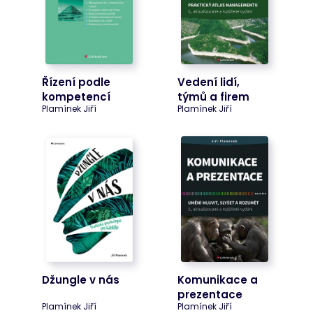
Řízení podle
Vedení lidí,
kompetencí
týmů a firem
Plamínek Jiří
Plamínek Jiří
Džungle v nás
Komunikace a
prezentace
Plamínek Jiří
Plamínek Jiří