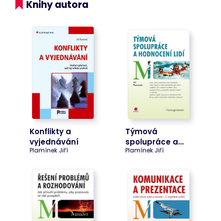
Knihy autora
Cart
www.bookport.cz
Zavřením
Tento soubor
prohlížeče
cookie
obecně
poskytuje
Shopify a
používá se ve
spojení s
nákupním
košíkem.
ASP.NET_SessionId
Zavřením
Tento soubor
Microsoft
prohlížeče
cookie
Corporation
nastavuje
www.bookport.cz
společnost
Doubleclick a
provádí
informace o
Konflikty a
Týmová
tom, jak
koncový
vyjednávání
spolupráce a…
uživatel
Plamínek Jiří
Plamínek Jiří
používá
webové
stránky a
jakoukoli
reklamu,
kterou
koncový
uživatel mohl
vidět před
návštěvou