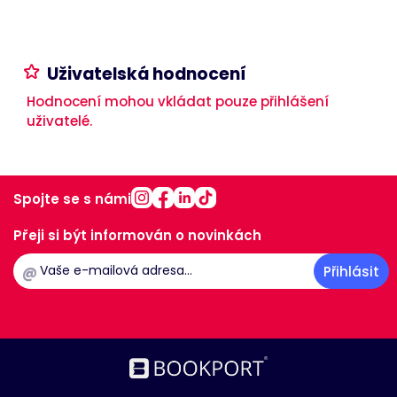
Uživatelská hodnocení
Hodnocení mohou vkládat pouze přihlášení
uživatelé.
Spojte se s námi
Přeji si být informován o novinkách
@