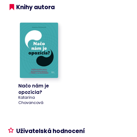
republike.
Knihy autora
Cart
www.bookport.cz
Zavřením
Tento soubor
prohlížeče
cookie
obecně
poskytuje
Shopify a
používá se ve
spojení s
nákupním
košíkem.
ASP.NET_SessionId
Zavřením
Tento soubor
Microsoft
prohlížeče
cookie
Corporation
nastavuje
www.bookport.cz
společnost
Doubleclick a
provádí
informace o
tom, jak
Načo nám je
koncový
uživatel
opozícia?
používá
Katarína
webové
Chovancová
stránky a
jakoukoli
reklamu,
kterou
koncový
uživatel mohl
vidět před
Uživatelská hodnocení
návštěvou