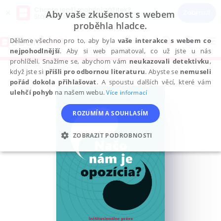
Chcete lepší mobilní zážitek?
×
Zobrazit
Aby vaše zkušenost s webem
Stáhněte si aplikaci Bookport
proběhla hladce.
Přeskočit
na
Děláme všechno pro to, aby byla
vaše interakce s webem co
To
obsah
nejpohodlnější
. Aby si web pamatoval, co už jste u nás
na
prohlíželi. Snažíme se, abychom vám
neukazovali detektivku
,
když jste si
přišli pro odbornou literaturu
. Abyste se
nemuseli
pořád dokola přihlašovat
. A spoustu dalších věcí, které vám
ulehčí pohyb
na našem webu.
Více informací
ROZUMÍM A SOUHLASÍM
ZOBRAZIT PODROBNOSTI
NEZBYTNÉ
ANALYTICKÉ
MARKETINGOVÉ
FUNKČNÍ
NEZAŘAZENÉ SOUBORY