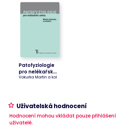
Cart
www.bookport.cz
Zavřením
Tento soubor
prohlížeče
cookie
obecně
poskytuje
Shopify a
používá se ve
spojení s
nákupním
košíkem.
ASP.NET_SessionId
Zavřením
Tento soubor
Microsoft
prohlížeče
cookie
Corporation
nastavuje
www.bookport.cz
Patofyziologie
společnost
Doubleclick a
pro nelékařsk…
provádí
Vokurka Martin a kol.
informace o
tom, jak
koncový
uživatel
používá
webové
Uživatelská hodnocení
stránky a
jakoukoli
reklamu,
Hodnocení mohou vkládat pouze přihlášení
kterou
uživatelé.
koncový
uživatel mohl
vidět před
návštěvou