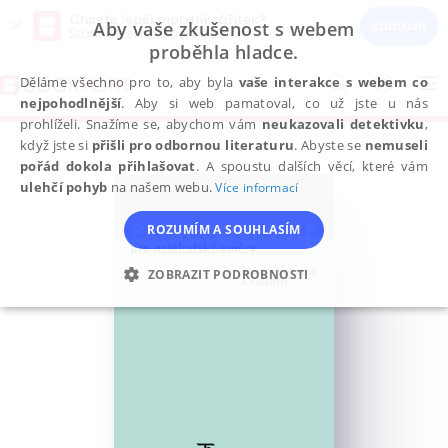
Chcete lepší mobilní zážitek?
×
Zobrazit
Aby vaše zkušenost s webem
Stáhněte si aplikaci Bookport
proběhla hladce.
Přeskočit
na
Děláme všechno pro to, aby byla
vaše interakce s webem co
To
obsah
nejpohodlnější
. Aby si web pamatoval, co už jste u nás
na
prohlíželi. Snažíme se, abychom vám
neukazovali detektivku
,
když jste si
přišli pro odbornou literaturu
. Abyste se
nemuseli
pořád dokola přihlašovat
. A spoustu dalších věcí, které vám
ulehčí pohyb
na našem webu.
Více informací
ROZUMÍM A SOUHLASÍM
ZOBRAZIT PODROBNOSTI
NEZBYTNÉ
ANALYTICKÉ
MARKETINGOVÉ
FUNKČNÍ
NEZAŘAZENÉ SOUBORY