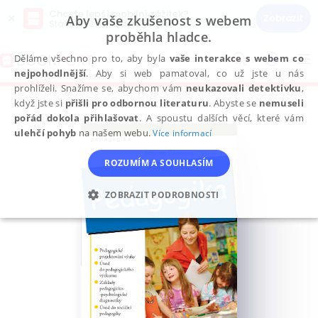
Chcete lepší mobilní zážitek?
×
Zobrazit
Aby vaše zkušenost s webem
Stáhněte si aplikaci Bookport
proběhla hladce.
Přeskočit
na
Děláme všechno pro to, aby byla
vaše interakce s webem co
To
obsah
nejpohodlnější
. Aby si web pamatoval, co už jste u nás
na
prohlíželi. Snažíme se, abychom vám
neukazovali detektivku
,
když jste si
přišli pro odbornou literaturu
. Abyste se
nemuseli
pořád dokola přihlašovat
. A spoustu dalších věcí, které vám
ulehčí pohyb
na našem webu.
Více informací
ROZUMÍM A SOUHLASÍM
ZOBRAZIT PODROBNOSTI
NEZBYTNÉ
ANALYTICKÉ
MARKETINGOVÉ
FUNKČNÍ
NEZAŘAZENÉ SOUBORY