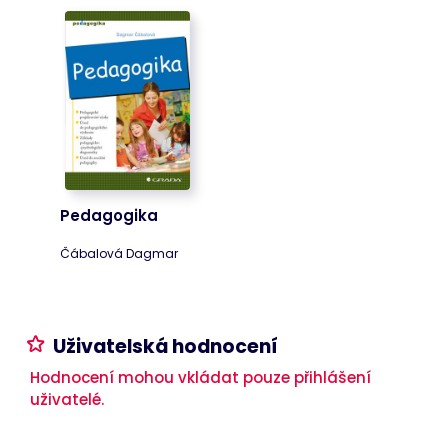
Cart
www.bookport.cz
Zavřením
Tento soubor
prohlížeče
cookie
obecně
poskytuje
Shopify a
používá se ve
spojení s
nákupním
košíkem.
ASP.NET_SessionId
Zavřením
Tento soubor
Microsoft
prohlížeče
cookie
Corporation
nastavuje
www.bookport.cz
společnost
Pedagogika
Doubleclick a
provádí
Čábalová Dagmar
informace o
tom, jak
koncový
uživatel
používá
webové
stránky a
Uživatelská hodnocení
jakoukoli
reklamu,
Hodnocení mohou vkládat pouze přihlášení
kterou
koncový
uživatelé.
uživatel mohl
vidět před
návštěvou