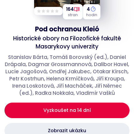
164
4
stran
hodin
Nezbytné
Analytické
Marketingové
Funkční
Nezařazené soubory
Pod ochranou Kleió
Nezbytně nutné soubory cookie umožňují základní funkce webových
Historické obory na Filozofické fakultě
stránek, jako je přihlášení uživatele a správa účtu. Webové stránky nelze
bez nezbytně nutných souborů cookie správně používat.
Masarykovy univerzity
Provider
/
Název
Vyprší
Popis
Stanislav Bárta, Tomáš Borovský (ed.), Daniel
Doména
Drápala, Dagmar Grossmannová, Dalibor Havel,
__RequestVerificationToken
Zavřením
Toto je cookie
Microsoft
Lucie Jagošová, Ondřej Jakubec, Otakar Kirsch,
prohlížeče
proti padělání
Corporation
nastavená
www.bookport.cz
Petr Kostrhun, Helena Krmíčková, Jiří Kroupa,
webovými
aplikacemi
Irena Loskotová, Jiří Macháček, Jiří Němec
vytvořenými
pomocí
(ed.), Radka Nokkala, Vladimír Vašků
technologií
ASP.NET MVC.
Je navržen
tak, aby
Vyzkoušet na 14 dní
zastavil
neoprávněné
zveřejňování
obsahu na
web, známý
Zobrazit ukázku
Google Privacy Policy
jako Cross-