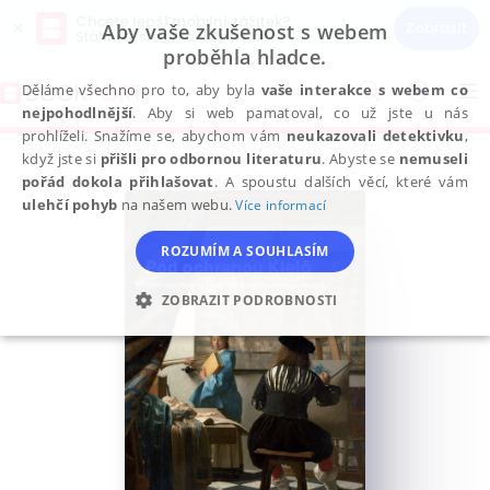
Chcete lepší mobilní zážitek?
×
Zobrazit
Aby vaše zkušenost s webem
Stáhněte si aplikaci Bookport
proběhla hladce.
Přeskočit
na
Děláme všechno pro to, aby byla
vaše interakce s webem co
To
obsah
nejpohodlnější
. Aby si web pamatoval, co už jste u nás
na
prohlíželi. Snažíme se, abychom vám
neukazovali detektivku
,
když jste si
přišli pro odbornou literaturu
. Abyste se
nemuseli
pořád dokola přihlašovat
. A spoustu dalších věcí, které vám
ulehčí pohyb
na našem webu.
Více informací
ROZUMÍM A SOUHLASÍM
ZOBRAZIT PODROBNOSTI
NEZBYTNÉ
ANALYTICKÉ
MARKETINGOVÉ
FUNKČNÍ
NEZAŘAZENÉ SOUBORY