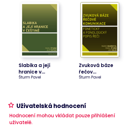
Cart
www.bookport.cz
Zavřením
Tento soubor
prohlížeče
cookie
obecně
poskytuje
Shopify a
používá se ve
spojení s
nákupním
košíkem.
ASP.NET_SessionId
Zavřením
Tento soubor
Microsoft
prohlížeče
cookie
Corporation
nastavuje
www.bookport.cz
Slabika a její
Zvuková báze
společnost
Doubleclick a
hranice v…
řečov…
provádí
Šturm Pavel
Šturm Pavel
informace o
tom, jak
koncový
uživatel
používá
webové
Uživatelská hodnocení
stránky a
jakoukoli
reklamu,
Hodnocení mohou vkládat pouze přihlášení
kterou
uživatelé.
koncový
uživatel mohl
vidět před
návštěvou