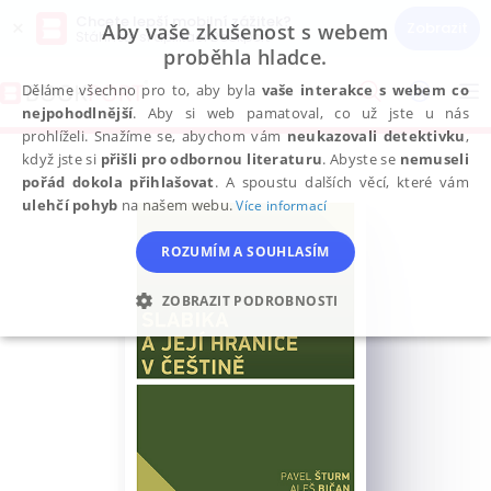
Chcete lepší mobilní zážitek?
×
Zobrazit
Aby vaše zkušenost s webem
Stáhněte si aplikaci Bookport
proběhla hladce.
Přeskočit
na
Děláme všechno pro to, aby byla
vaše interakce s webem co
To
obsah
nejpohodlnější
. Aby si web pamatoval, co už jste u nás
na
prohlíželi. Snažíme se, abychom vám
neukazovali detektivku
,
když jste si
přišli pro odbornou literaturu
. Abyste se
nemuseli
pořád dokola přihlašovat
. A spoustu dalších věcí, které vám
ulehčí pohyb
na našem webu.
Více informací
ROZUMÍM A SOUHLASÍM
ZOBRAZIT PODROBNOSTI
NEZBYTNÉ
ANALYTICKÉ
MARKETINGOVÉ
FUNKČNÍ
NEZAŘAZENÉ SOUBORY