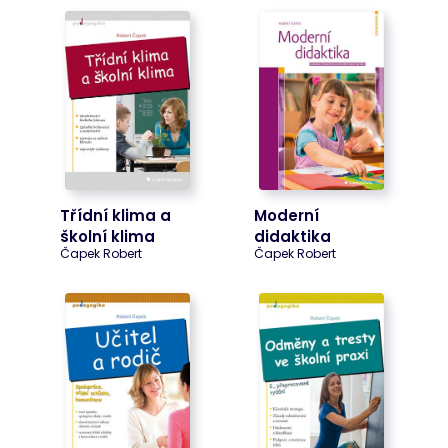
Cart
www.bookport.cz
Zavřením
Tento soubor
prohlížeče
cookie
obecně
poskytuje
Shopify a
používá se ve
spojení s
nákupním
košíkem.
ASP.NET_SessionId
Zavřením
Tento soubor
Microsoft
prohlížeče
cookie
Corporation
nastavuje
www.bookport.cz
společnost
Třídní klima a
Moderní
Doubleclick a
školní klima
didaktika
provádí
Čapek Robert
Čapek Robert
informace o
tom, jak
koncový
uživatel
používá
webové
stránky a
jakoukoli
reklamu,
kterou
koncový
uživatel mohl
vidět před
návštěvou