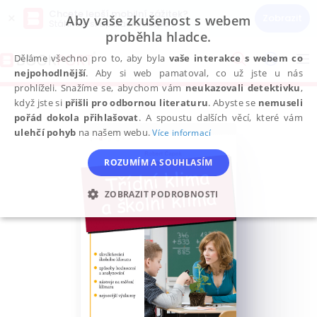
Chcete lepší mobilní zážitek?
×
Zobrazit
Aby vaše zkušenost s webem
Stáhněte si aplikaci Bookport
proběhla hladce.
Přeskočit
na
Děláme všechno pro to, aby byla
vaše interakce s webem co
To
obsah
nejpohodlnější
. Aby si web pamatoval, co už jste u nás
na
prohlíželi. Snažíme se, abychom vám
neukazovali detektivku
,
když jste si
přišli pro odbornou literaturu
. Abyste se
nemuseli
pořád dokola přihlašovat
. A spoustu dalších věcí, které vám
ulehčí pohyb
na našem webu.
Více informací
ROZUMÍM A SOUHLASÍM
ZOBRAZIT PODROBNOSTI
NEZBYTNÉ
ANALYTICKÉ
MARKETINGOVÉ
FUNKČNÍ
NEZAŘAZENÉ SOUBORY