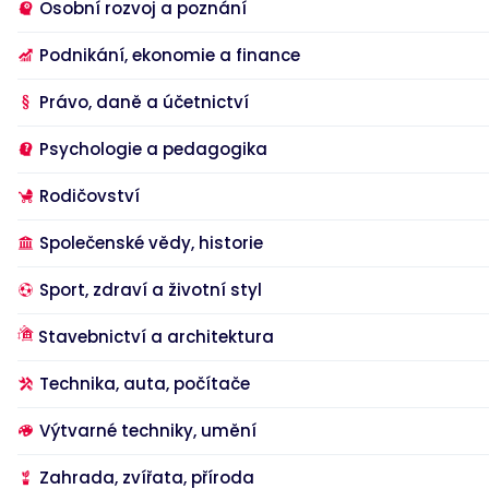
Osobní rozvoj a poznání
Podnikání, ekonomie a finance
Nezbytné
Analytické
Marketingové
Funkční
Nezařazené soubory
Právo, daně a účetnictví
Nezbytně nutné soubory cookie umožňují základní funkce webových
stránek, jako je přihlášení uživatele a správa účtu. Webové stránky nelze
Psychologie a pedagogika
bez nezbytně nutných souborů cookie správně používat.
Rodičovství
Provider
/
Název
Vyprší
Popis
Doména
Společenské vědy, historie
__RequestVerificationToken
Zavřením
Toto je cookie
Microsoft
prohlížeče
proti padělání
Corporation
nastavená
www.bookport.cz
Sport, zdraví a životní styl
webovými
aplikacemi
vytvořenými
Stavebnictví a architektura
pomocí
technologií
ASP.NET MVC.
Je navržen
Technika, auta, počítače
tak, aby
zastavil
neoprávněné
Výtvarné techniky, umění
zveřejňování
obsahu na
web, známý
Zahrada, zvířata, příroda
Google Privacy Policy
jako Cross-