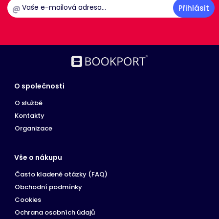
uvedeného
@
webu.
UserMatchHistory
4
Tento soubor
LinkedIn
týdny
cookie se používá
Corporation
2 dny
ke sledování
.linkedin.com
návštěvníků, aby
bylo možné
zobrazovat
relevantnější
reklamy na
základě
O společnosti
preferencí
návštěvníka.
O službě
bcookie
2 roky
Toto je cookie
Microsoft
Kontakty
první strany
Corporation
Microsoft MSN
.linkedin.com
Organizace
pro sdílení
obsahu
webových
stránek
prostřednictvím
Vše o nákupu
sociálních médií.
Často kladené otázky (FAQ)
Obchodní podmínky
Cookies
Ochrana osobních údajů