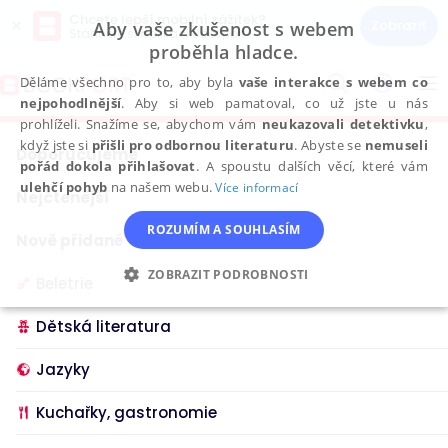
Chcete lepší mobilní zážitek?
×
Zobrazit
Aby vaše zkušenost s webem
Stáhněte si aplikaci Bookport
proběhla hladce.
Přeskočit
na
Děláme všechno pro to, aby byla
vaše interakce s webem co
To
obsah
nejpohodlnější
. Aby si web pamatoval, co už jste u nás
na
prohlíželi. Snažíme se, abychom vám
neukazovali detektivku
,
když jste si
přišli pro odbornou literaturu
. Abyste se
nemuseli
Doporučujeme
pořád dokola přihlašovat
. A spoustu dalších věcí, které vám
ulehčí pohyb
na našem webu.
Více informací
Nejčtenější
ROZUMÍM A SOUHLASÍM
Nově přidané
ZOBRAZIT PODROBNOSTI
Beletrie
NEZBYTNÉ
ANALYTICKÉ
Dětská literatura
MARKETINGOVÉ
FUNKČNÍ
Jazyky
NEZAŘAZENÉ SOUBORY
Kuchařky, gastronomie